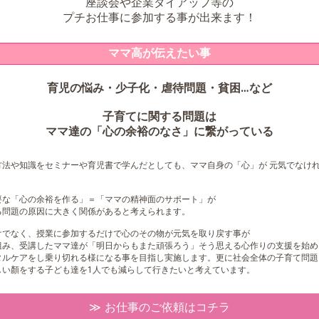
座談会や企業タイアップ等の
プチお仕事に参加する事が出来ます！
ママ高が伝えたい事
育児の悩み・少子化・虐待問題・貧困…など
子育てに関する問題は
ママ達の「心の余裕のなさ」に繋がっている
方法や知識をセミナーや育児書で学んだとしても、ママ自身の「心」が 元気でなけ
要な「心の余裕を作る」＝「ママの精神面のサポート」が
る問題の原因に大きく関係があると考えられます。
けでなく、授業に参加するだけで心のその物が元気を取り戻す事が
組み、受講したママ達が「明日からもまた頑張ろう」そう思える心作りの支援を始め
タルケアをし乗り切れる様になる事を目指し実施します。更に社会全体の子育て問題
しい顏をする子ども達を1人でも減らして行きたいと考えています。
お仕事のご依頼はコチラ