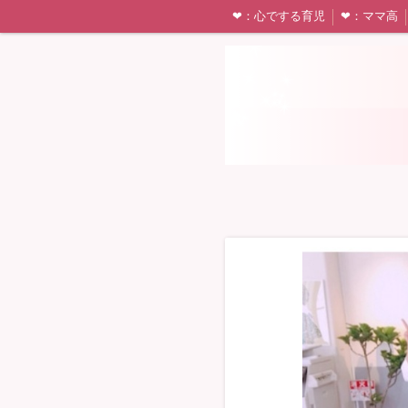
❤︎：心でする育児
❤︎：ママ高